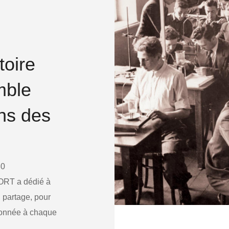
toire
mble
ns des
80
’ORT a dédié à
u partage, pour
donnée à chaque