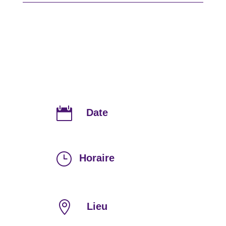

Date
}
Horaire

Lieu