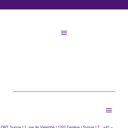
 ORT Suisse | 1, rue de Varembé | 1202 Genève | Suisse | T : +41 –