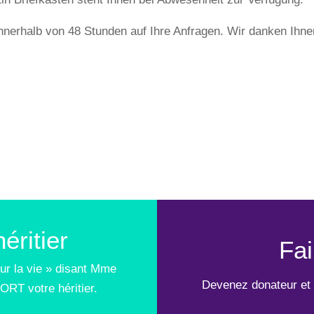
innerhalb von 48 Stunden auf Ihre Anfragen. Wir danken Ihne
éritier
Fai
ur la vie » disant Mme
Devenez donateur et 
ORT votre héritier.