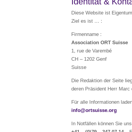
Identität & Kont
Diese Website ist Eigentum
Ziel es ist … :
Firmenname :
Association ORT Suisse
1, rue de Varembé
CH – 1202 Genf
Suisse
Die Redaktion der Seite lie
deren Präsident Herr Marc 
Für alle Informationen lade
info@ortsuisse.org
In Notfällen können Sie uns
+41 – (0)79 – 347 07 14
– E